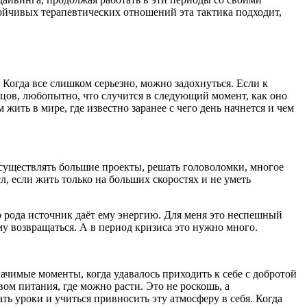
стойчивых терапевтических отношений эта тактика подходит,
огда все слишком серьезно, можно задохнуться. Если к
цов, любопытно, что случится в следующий момент, как оно
м жить в мире, где известно заранее с чего день начнется и чем
осуществлять большие проекты, решать головоломки, многое
л, если жить только на больших скоростях и не уметь
го рода источник даёт ему энергию. Для меня это неспешный
му возвращаться. А в период кризиса это нужно много.
начимые моменты, когда удавалось приходить к себе с добротой
ом питания, где можно расти. Это не роскошь, а
ать уроки и учиться привносить эту атмосферу в себя. Когда