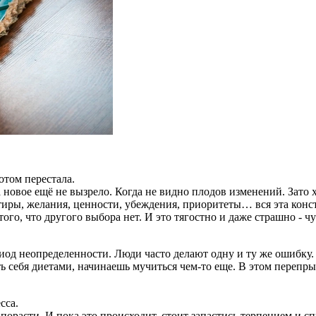
отом перестала.
а новое ещё не вызрело. Когда не видно плодов изменений. Зато 
нтиры, желания, ценности, убеждения, приоритеты…
вся эта кон
ого, что другого выбора нет. И это тягостно и даже страшно - чу
риод неопределенности. Люди часто делают одну и ту же ошибку
ь себя диетами, начинаешь мучиться чем-то еще. В этом перепр
сса.
порасти. И пока это происходит,
стоит запастись терпением и сп