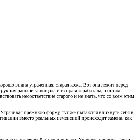
хорошо видна утраченная, старая кожа. Вот она лежит перед
струкция раньше защищала и исправно работала, а потом
вствовать несоответствие старого и не знать, что со всем этим
. Утрачивая прежнюю форму, тут же пытаются впихнуть себя в
ыгивании вместо реальных изменений происходит замена, как
равиться с тревогой этого процесса.
Хорошая новость – если