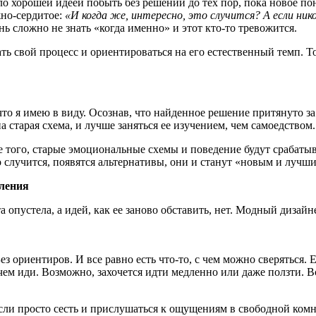
Было хорошей идеей побыть без решений до тех пор, пока новое 
жно-сердитое:
«И когда же, интересно, это случится? А если нико
нь сложно не знать «когда именно» и этот кто-то тревожится.
ть свой процесс и ориентироваться на его естественный темп. Т
о я имею в виду. Осознав, что найденное решение притянуто за 
 старая схема, и лучше заняться ее изучением, чем самоедством.
 того, старые эмоциональные схемы и поведение будут срабатыв
то случится, появятся альтернативы, они и станут «новым и лучш
вления
 опустела, а идей, как ее заново обставить, нет. Модный дизайне
ез ориентиров. И все равно есть что-то, с чем можно сверяться.
 чем иди. Возможно, захочется идти медленно или даже ползти. 
сли просто сесть и прислушаться к ощущениям в свободной комна