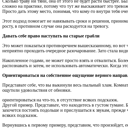
Сколько траву ни тяни, она от этого не будет расти быстрее. 
сложно на практике, потому что тут же выскакивает это трево
Просто дать этому место,
понимая, что кому-то внутри тебя оче
Этот подход помогает не навязывать сроки и решения, принима
росту, в противном случае она расходуется на тревогу.
Давать себе право наступать на старые грабли
Это может показаться противоречием вышесказанному, но вот чт
неприятно проходить очередное разочарование. Зато стала видна
Накопленное годами, не может просто взять и отвалиться.
Более
распознавать и затем, не использовать автоматически. Когда э
Ориентироваться на собственное ощущение верного напра
Представьте себе, что вы выкинули весь пыльный хлам. Комната
ощутили удовольствия от обновки.
ориентироваться на что-то, в отсутствие всяких подсказок.
Другой пример. Представьте, что находитесь в густом тумане. Б
захочется постоять подольше и прислушаться к звукам, прежде
всяких подсказок.
Вернувшись к первому примеру, представим, что произойдет, е