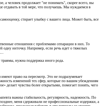
е, а человек продолжает "не понимать", скорее всего, вы
чше
отдавать в той мере, что получаешь.
Мы нуждаемся в
самооценку, стирает улыбку с вашего лица. Может быть, все
дственные отношения с проблемами сепарации в них. То
ей одну ниточку. Например, если речь идет о тяжелых
и…
т травмы, нужна поддержка иного рода.
) имеют право на пересмотр. Это не подразумевает
ожность изменений тех сфер, которые по вашим убеждениям
ое» делает чувства более открытыми, помогает понять, чего
апевта важны стабильность, регулярность, надежность. По
 позднее, меня сдерживали не профессиональные издержки, а
дайвинга, продолжая работать в эти периоды со своими