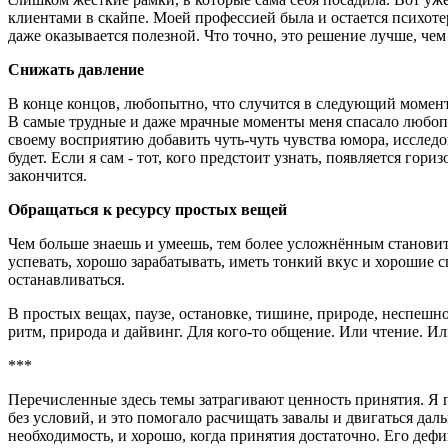
клиентами в скайпе. Моей профессией была и остается психоте
даже оказывается полезной. Что точно, это решение лучше, че
Снижать давление
В конце концов, любопытно, что случится в следующий момент,
В самые трудные и даже мрачные моменты меня спасало любопы
своему восприятию добавить чуть-чуть чувства юмора, исследов
будет.
Если я сам - тот, кого предстоит узнать, появляется гориз
закончится.
Обращаться к ресурсу простых вещей
Чем больше знаешь и умеешь, тем более усложнённым становит
успевать, хорошо зарабатывать, иметь тонкий вкус и хорошие сп
останавливаться.
В простых вещах, паузе, остановке, тишине, природе, неспешно
ритм, природа и дайвинг. Для кого-то общение. Или чтение. И
***
Перечисленные здесь темы затрагивают ценность принятия. Я пр
без условий, и это помогало расчищать завалы и двигаться дал
необходимость, и хорошо, когда принятия достаточно. Его дефиц