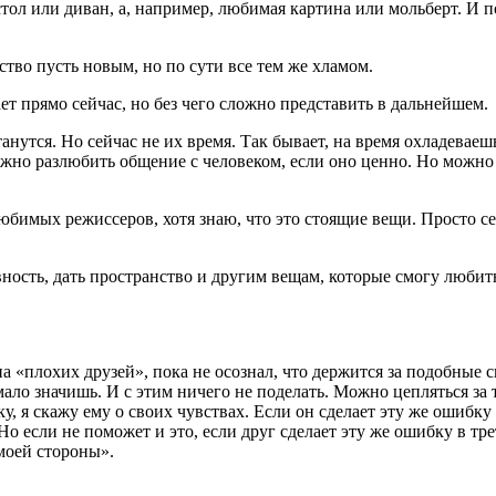
стол или диван, а, например, любимая картина или мольберт. И п
ство пусть новым, но по сути все тем же хламом.
ает прямо сейчас, но без чего сложно представить в дальнейшем.
нутся. Но сейчас не их время. Так бывает, на время охладеваешь
ожно разлюбить общение с человеком, если оно ценно. Но можно 
юбимых режиссеров, хотя знаю, что это стоящие вещи. Просто се
вность, дать пространство и другим вещам, которые смогу люби
 «плохих друзей», пока не осознал, что держится за подобные с
 мало значишь. И с этим ничего не поделать. Можно цепляться за
у, я скажу ему о своих чувствах. Если он сделает эту же ошибку
о если не поможет и это, если друг сделает эту же ошибку в трети
 моей стороны».