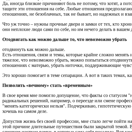
Да, иногда близкие причиняют боль не потому, что хотят, а по
тащите эти отношения на себе. Любые отношения предполагают
отношениях, не безоблачных, так не бывает, но надежных и вз
Что уж точно – нужны прочные двери и замки от тех, кто хрони
они неплохие люди сами по себе, но им нечего делать в вашем 
Отодвигать как можно дальше то, что невозможно убрать
отодвинуть как можно дальше.
Есть отношения, связи и темы, которые крайне сложно менять 
тяжелое, что невозможно убрать, можно попытаться
отодвинут
отношениях с матерью, убрать ниточки, поддерживающие чувс
Это хорошо помогает в теме сепарации. А вот в таких темах, к
Позволить «вечному» стать «временным»
В свое время мне помогло допущение, что факты со статусом "
радикальных решений, например, о переезде или смене профес
"менять категорически нельзя". Подчеркиваю, гипотетическую 
хочешь на самом деле.
Допустив жизнь без своей профессии, мне стало легче пойти н
этой причине длительные путешествия были закрытой темой. В 
слишком жесткие рамки, в которые сама себя посадила. Вот уж