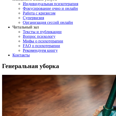
Индивидуальная психотерапия
Фокусирование очно и онлайн
Работа с кризисом
Супервизия
Организация сессий онлайн
Читальный зал
Тексты и публикации
Вопрос психологу
Мифы о психотерапии
FAQ о психотерапии
Рекомендуем книгу
Контакты
Генеральная уборка