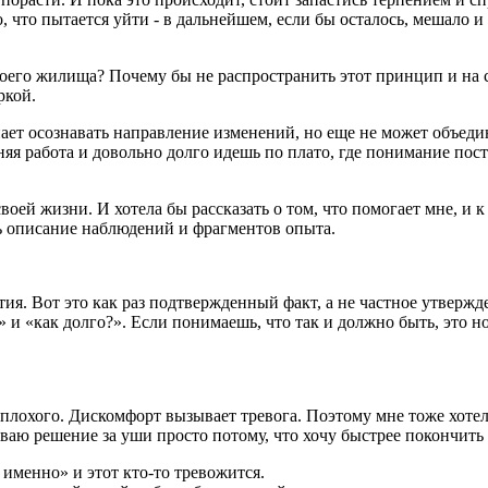
, что пытается уйти - в дальнейшем, если бы осталось, мешало и
воего жилища? Почему бы не распространить этот принцип и на 
ркой.
нает осознавать направление изменений, но еще не может объед
яя работа и довольно долго идешь по плато, где понимание пос
оей жизни. И хотела бы рассказать о том, что помогает мне, и к
ь описание наблюдений и фрагментов опыта.
ития. Вот это как раз подтвержденный факт, а не частное утверж
к?» и «как долго?». Если понимаешь, что так и должно быть, это 
 плохого. Дискомфорт вызывает тревога. Поэтому мне тоже хотел
иваю решение за уши просто потому, что хочу быстрее покончить 
 именно» и этот кто-то тревожится.