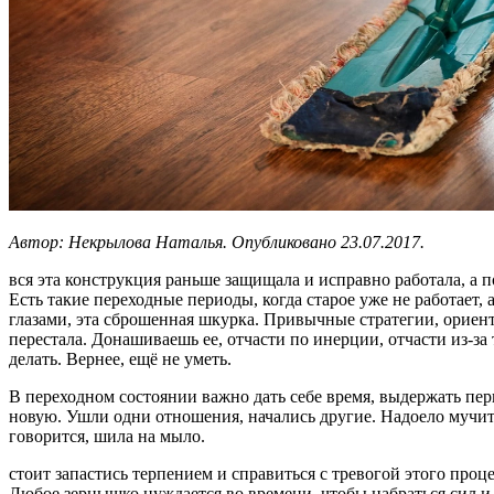
Автор:
Некрылова Наталья.
Опубликовано 23.07.2017.
вся эта конструкция раньше защищала и исправно работала, а п
Есть такие переходные периоды, когда старое уже не работает, 
глазами, эта сброшенная шкурка. Привычные стратегии, орие
перестала.
Донашиваешь ее, отчасти по инерции, отчасти из-за т
делать. Вернее, ещё не уметь.
В переходном состоянии важно дать себе время, выдержать пе
новую. Ушли одни отношения, начались другие. Надоело мучит
говорится, шила на мыло.
стоит запастись терпением и справиться с тревогой этого проце
Любое зернышко нуждается во времени, чтобы набраться сил и 