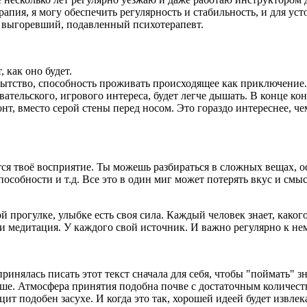
рапия, я могу обеспечить регулярность и стабильность, и для у
м выгоревший, подавленный психотерапевт.
 как оно будет.
тство, способность проживать происходящее как приключение. К
ательского, игрового интереса, будет легче дышать.
В конце кон
онт, вместо серой стены перед носом. Это гораздо интереснее, че
ся твоё восприятие. Ты можешь разбираться в сложных вещах, 
особности и т.д. Все это в один миг может потерять вкус и смыс
й прогулке, улыбке есть своя сила. Каждый человек знает, како
ли медитация. У каждого свой источник. И важно регулярно к не
инялась писать этот текст сначала для себя, чтобы "поймать" з
ьше. Атмосфера принятия подобна почве с достаточным количеств
ит подобен засухе. И когда это так, хорошей идеей будет извлек