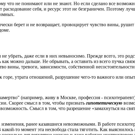
тому что не понимают или не знают. Но если сделано все возможно
 расходование себя, и ресурс этот не безграничен. Поэтому лу
аимных.
чески берет и не возвращает, провоцирует чувство вины, рушит 
доме.
и не убрать, даже если в них невыносимо. Прежде всего, это ро
ь как можно дальше.
Не обрывать, а оставить из всего пучка связ
тво вины, тревоги, зависимости, собственной несостоятельност
ак горе, утрата отношений, разрушение чего-то важного или опы
намертво" (например, живу в Москве, профессия - психотерапевт
сии. Скорее смысл в том, чтобы признать
гипотетическую
возм
возможность. Смысл в том, что разрешение «замахнуться на свят
а изменения, ранее казавшиеся невозможными. В работе психотер
какой-то момент эта несвобода стала тяготить. Как выяснилось
е несколько лет регулярно уезжаю и даже работаю инструктором 