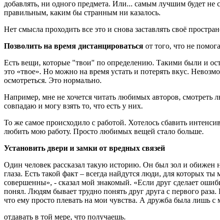
добавлять, ни одного предмета. Или... самым лучшим будет не 
правильным, каким бы странным ни казалось.
Нет смысла проходить все это и снова заставлять своё простран
Позволить на время дистанцироваться
от того, что не помог
Есть вещи, которые "твои" по определению. Такими были и оста
это «твое». Но можно на время устать и потерять вкус. Невозм
осмотреться. Это нормально.
Например, мне не хочется читать любимых авторов, смотреть л
совпадаю и могу взять то, что есть у них.
То же самое происходило с работой. Хотелось сбавить интенси
любить мою работу. Просто любимых вещей стало больше.
Установить двери и замки от вредных связей
Один человек рассказал такую историю. Он был зол и обижен на
глаза. Есть такой факт – всегда найдутся люди, для которых ты
совершенны», - сказал мой знакомый. «Если друг сделает ошибк
понял. Людям бывает трудно понять друг друга с первого раза. Н
что ему просто плевать на мои чувства. А дружба была лишь с
отдавать в той мере, что получаешь.