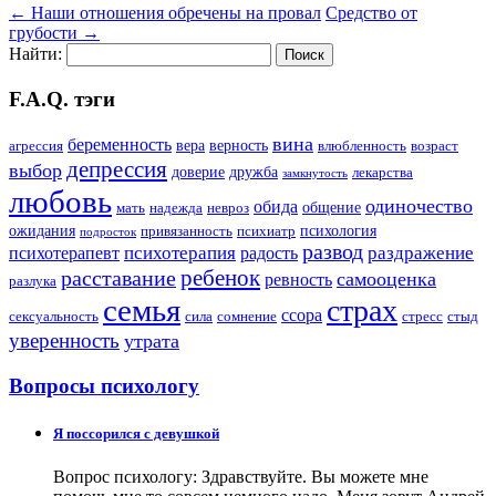
←
Наши отношения обречены на провал
Средство от
грубости
→
Найти:
F.A.Q. тэги
вина
беременность
вера
верность
агрессия
влюбленность
возраст
депрессия
выбор
доверие
дружба
лекарства
замкнутость
любовь
одиночество
обида
общение
мать
надежда
невроз
ожидания
психология
привязанность
психиатр
подросток
развод
психотерапия
раздражение
психотерапевт
радость
ребенок
расставание
самооценка
ревность
разлука
семья
страх
ссора
сексуальность
сила
сомнение
стресс
стыд
уверенность
утрата
Вопросы психологу
Я поссорился с девушкой
Вопрос психологу: Здравствуйте. Вы можете мне