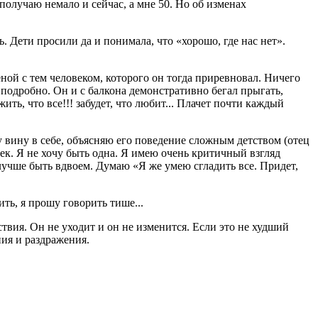
олучаю немало и сейчас, а мне 50. Но об изменах
ь. Дети просили да и понимала, что «хорошо, где нас нет».
меной с тем человеком, которого он тогда приревновал. Ничего
ь подробно. Он и с балкона демонстративно бегал прыгать,
ить, что все!!! забудет, что любит... Плачет почти каждый
щу вину в себе, объясняю его поведение сложным детством (отец
век. Я не хочу быть одна. Я имею очень критичный взгляд
 лучше быть вдвоем. Думаю «Я же умею сгладить все. Придет,
ить, я прошу говорить тише...
твия. Он не уходит и он не изменится. Если это не худший
ния и раздражения.