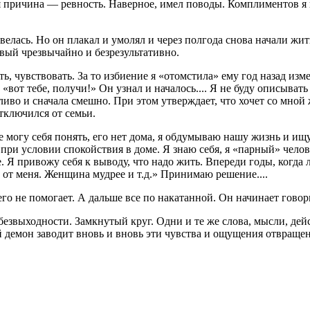
я причина — ревность. Наверное, имел поводы. Комплиментов я п
велась. Но он плакал и умолял и через полгода снова начали жит
ивый чрезвычайно и безрезультативно.
ать, чувствовать. За то избиение я «отомстила» ему год назад из
 «вот тебе, получи!» Он узнал и началось.... Я не буду описыват
ливо и сначала смешно. При этом утверждает, что хочет со мной ж
тключился от семьи.
 не могу себя понять, его нет дома, я обдумываю нашу жизнь и и
 при условии спокойствия в доме. Я знаю себя, я «парный» чело
. Я привожу себя к выводу, что надо жить. Впереди годы, когда
 от меня. Женщина мудрее и т.д.» Принимаю решение....
его не помогает. А дальше все по накатанной. Он начинает говор
езвыходности. Замкнутый круг. Одни и те же слова, мысли, дейс
лой демон заводит вновь и вновь эти чувства и ощущения отвраще