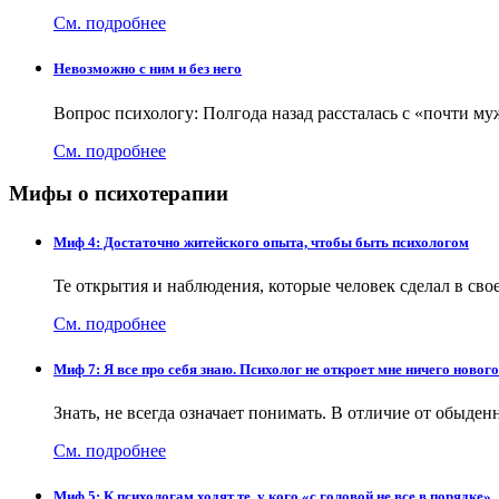
См. подробнее
Невозможно с ним и без него
Вопрос психологу: Полгода назад рассталась с «почти му
См. подробнее
Мифы о психотерапии
Миф 4: Достаточно житейского опыта, чтобы быть психологом
Те открытия и наблюдения, которые человек сделал в с
См. подробнее
Миф 7: Я все про себя знаю. Психолог не откроет мне ничего нового
Знать, не всегда означает понимать. В отличие от обыде
См. подробнее
Миф 5: К психологам ходят те, у кого «с головой не все в порядке»