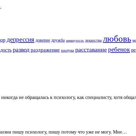
→
любовь
депрессия
ор
доверие
дружба
лекарства
м
замкнутость
ребенок
развод
расставание
раздражение
адость
ре
разлука
Я никогда не обращалась к психологу, как специалисту, хотя общ
 жизни пишу психологу, пишу потому что уже не могу. Мне…