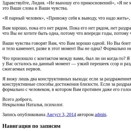
Здравствуйте, Лидия. «Не выношу его прикосновений», «Я не мо
это Ваши слова и Ваши чувства.
«Я парный человек», «Привожу себя к выводу, что надо жить»,
Вам хорошо, пока его нет рядом. Пока его нет рядом, нет раздр
что Вы не хотите быть одна, потому что впереди годы, потому 
Ваши чувства говорят Вам, что Вам хорошо одной. Но Вы боитес
и тело каменеет, разве в этот момент Вы не одна? Формально н
Что произошло с контактом между вами, был ли он когда-то? Я
у Вас осталось на данный момент — узкий перешеек ссор и ра
сжигаемых нервов.
Я вижу лишь два конструктивных выхода: если за раздражением 
конструктивные способы достижения близости. Если за раздраж
формально с человеком, в котором Вам противен даже его голос
Всего доброго,
Некрылова Наталья
, психолог.
Запись опубликована
Август 3, 2014
автором
admin
.
Навигация по записям