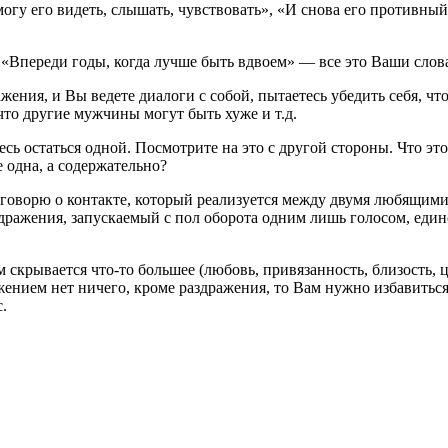
гу его видеть, слышать, чувствовать», «И снова его противный 
 «Впереди годы, когда лучше быть вдвоем» — все это Ваши слова
ажения, и Вы ведете диалоги с собой, пытаетесь убедить себя, ч
что другие мужчины могут быть хуже и т.д.
ь остаться одной. Посмотрите на это с другой стороны. Что это
е одна, а содержательно?
 говорю о контакте, который реализуется между двумя любящими
здражения, запускаемый с пол оборота одним лишь голосом, еди
скрывается что-то большее (любовь, привязанность, близость, ц
ением нет ничего, кроме раздражения, то Вам нужно избавиться
.