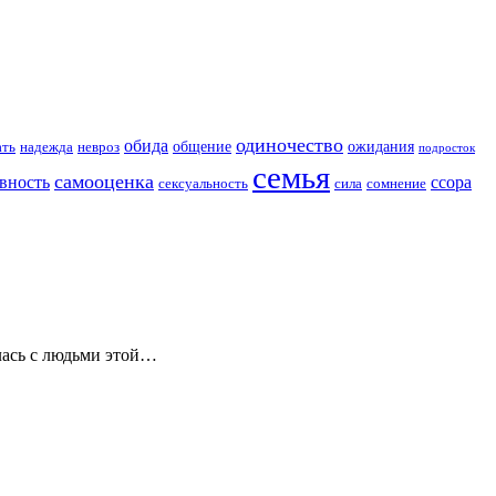
одиночество
обида
общение
ожидания
ать
надежда
невроз
подросток
семья
самооценка
вность
ссора
сексуальность
сила
сомнение
алась с людьми этой…