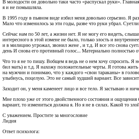
В молодости он довольно таки часто «распускал руки». Главна
я и не помышляла.
В 1995 году в пьяном виде избил меня довольно серьезно. Я раз
Мало что изменилось за эти годы, разве что руки убрал. Суетл
Сейчас нам по 50 лет, а жизни нет. Я не могу его видеть, слыш
интересного в этой измене не было, только злость и внутреннее
и в милицию угрожал, звонил жене , и т.д. И все это снова сует
день И снова его противный голос... Материально полностью о
Что то я не то пишу. Вобщем я ведь не о нем хочу спросить. Я
бил мать) и т.д. Я нахожу положительные черты. Я готова жить
на мужчин и понимаю, что у каждого «свои тараканы» в голове
улыбнусь, поцелую. Это не самый худший вариант. Все зависит
Заходит он, у меня каменеет лицо и все тело. Я застываю и нич
Мне плохо уже от этого двойственного состояния и ощущения б
вариант, то измениться должна я. Но я не в силах. Какой то з
С уважением. Простите за многословие
Лидия
Ответ психолога: