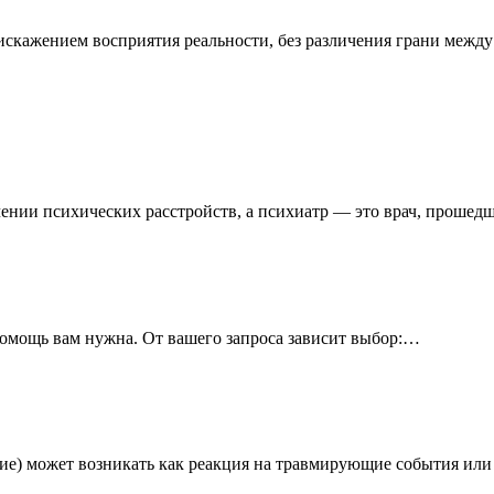
скажением восприятия реальности, без различения грани межд
чении психических расстройств, а психиатр — это врач, проше
 помощь вам нужна. От вашего запроса зависит выбор:…
ление) может возникать как реакция на травмирующие события ил