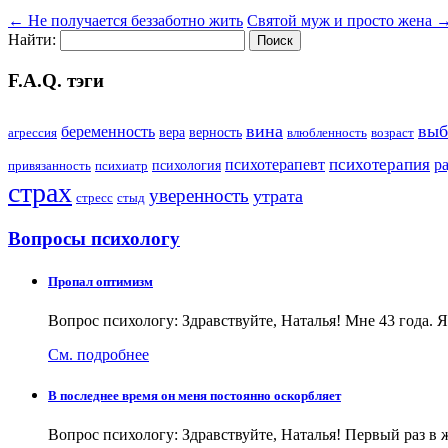
←
Не получается беззаботно жить
Святой муж и просто жена
Найти:
F.A.Q. тэги
вина
выб
беременность
вера
верность
агрессия
влюбленность
возраст
психотерапия
психотерапевт
р
психология
привязанность
психиатр
страх
уверенность
утрата
стресс
стыд
Вопросы психологу
Пропал оптимизм
Вопрос психологу: Здравствуйте, Наталья! Мне 43 года. 
См. подробнее
В последнее время он меня постоянно оскорбляет
Вопрос психологу: Здравствуйте, Наталья! Первый раз в