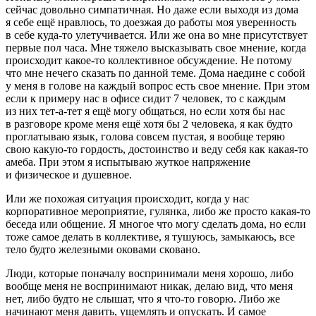
сейчас довольно симпатичная. Но даже если выходя из дома
я себе ещё нравлюсь, то доезжая до работы моя уверенность
в себе куда-то улетучивается. Или же она во мне присутствует
первые пол часа. Мне тяжело высказывать свое мнение, когда
происходит какое-то коллективное обсуждение. Не потому
что мне нечего сказать по данной теме. Дома наедине с собой
у меня в голове на каждый вопрос есть свое мнение. При этом
если к примеру нас в офисе сидит 7 человек, то с каждым
из них тет-а-тет я ещё могу общаться, но если хотя бы нас
в разговоре кроме меня ещё хотя бы 2 человека, я как будто
проглатываю язык, голова совсем пустая, я вообще теряю
свою какую-то гордость, достоинство и веду себя как какая-то
амеба. При этом я испытываю жуткое напряжение
и физическое и душевное.
Или же похожая ситуация происходит, когда у нас
корпоративное мероприятие, гулянка, либо же просто какая-то
беседа или общение. Я многое что могу сделать дома, но если
тоже самое делать в коллективе, я тушуюсь, замыкаюсь, все
тело будто железными оковами сковано.
Люди, которые поначалу воспринимали меня хорошо, либо
вообще меня не воспринимают никак, делаю вид, что меня
нет, либо будто не слышат, что я что-то говорю. Либо же
начинают меня давить, ущемлять и опускать. И самое