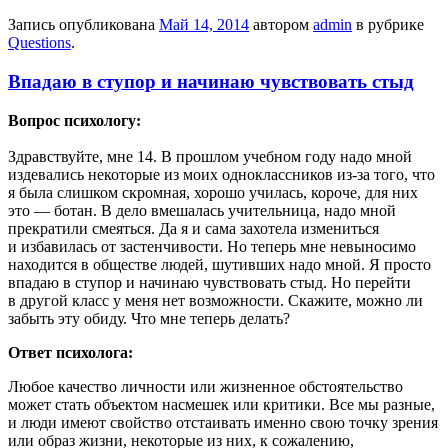
Запись опубликована
Май 14, 2014
автором
admin
в рубрике
Questions
.
Впадаю в ступор и начинаю чувствовать стыд
Вопрос психологу:
Здравствуйте, мне 14. В прошлом учебном году надо мной
издевались некоторые из моих одноклассников из-за того, что
я была слишком скромная, хорошо училась, короче, для них
это — ботан. В дело вмешалась учительница, надо мной
прекратили смеяться. Да я и сама захотела измениться
и избавилась от застенчивости. Но теперь мне невыносимо
находится в обществе людей, шутивших надо мной. Я просто
впадаю в ступор и начинаю чувствовать стыд. Но перейти
в другой класс у меня нет возможности. Скажите, можно ли
забыть эту обиду. Что мне теперь делать?
Ответ психолога:
Любое качество личности или жизненное обстоятельство
может стать объектом насмешек или критики. Все мы разные,
и люди имеют свойство отстаивать именно свою точку зрения
или образ жизни, некоторые из них, к сожалению,