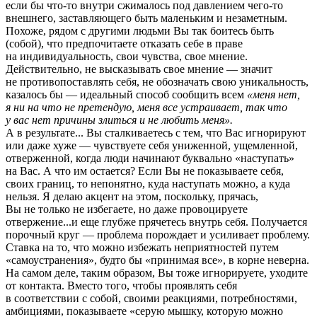
если бы что-то внутри сжималось под давлением чего-то
внешнего, заставляющего быть маленьким и незаметным.
Похоже, рядом с другими людьми Вы так боитесь быть
(собой), что предпочитаете отказать себе в праве
на индивидуальность, свои чувства, свое мнение.
Действительно, не высказывать свое мнение — значит
не противопоставлять себя, не обозначать свою уникальность,
казалось бы — идеальный способ сообщить всем
«меня нет,
я ни на что не претендую, меня все устраивает, так что
у вас нет причины злиться и не любить меня».
А в результате... Вы сталкиваетесь с тем, что Вас игнорируют
или даже хуже — чувствуете себя униженной, ущемленной,
отверженной, когда люди начинают буквально «наступать»
на Вас. А что им остается? Если Вы не показываете себя,
своих границ, то непонятно, куда наступать можно, а куда
нельзя. Я делаю акцент на этом, поскольку, прячась,
Вы не только не избегаете, но даже провоцируете
отвержение...и еще глубже прячетесь внутрь себя. Получается
порочный круг — проблема порождает и усиливает проблему.
Ставка на то, что можно избежать неприятностей путем
«самоустранения», будто бы «принимая все», в корне неверна.
На самом деле, таким образом, Вы тоже игнорируете, уходите
от контакта. Вместо того, чтобы проявлять себя
в соответствии с собой, своими реакциями, потребностями,
амбициями, показываете «серую мышку, которую можно