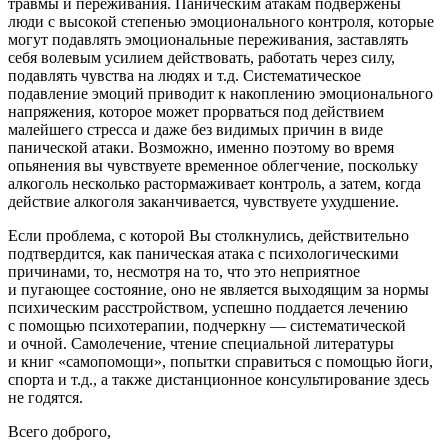
травмы и переживания. Паническим атакам подвержены
люди с высокой степенью эмоционального контроля, которые
могут подавлять эмоциональные переживания, заставлять
себя волевым усилием действовать, работать через силу,
подавлять чувства на людях и т.д. Систематическое
подавление эмоций приводит к накоплению эмоционального
напряжения, которое может прорваться под действием
малейшего стресса и даже без видимых причин в виде
панической атаки. Возможно, именно поэтому во время
опьянения вы чувствуете временное облегчение, поскольку
алкоголь несколько растормаживает контроль, а затем, когда
действие алкоголя заканчивается, чувствуете ухудшение.
Если проблема, с которой Вы столкнулись, действительно
подтвердится, как паническая атака с психологическими
причинами, то, несмотря на то, что это неприятное
и пугающее состояние, оно не является выходящим за нормы
психическим расстройством, успешно поддается лечению
с помощью психотерапии, подчеркну — систематической
и очной. Самолечение, чтение специальной литературы
и книг «самопомощи», попытки справиться с помощью йоги,
спорта и т.д., а также дистанционное консультирование здесь
не годятся.
Всего доброго,