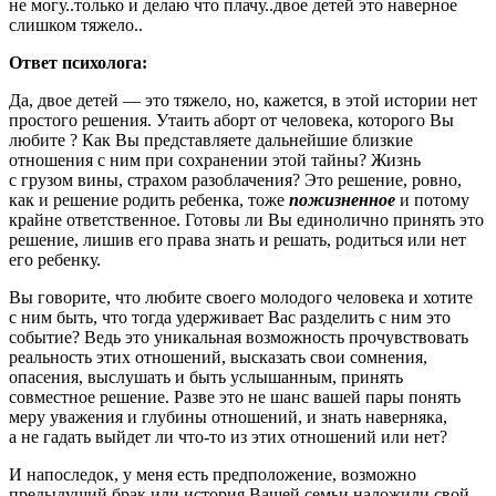
не могу..только и делаю что плачу..двое детей это наверное
слишком тяжело..
Ответ психолога:
Да, двое детей — это тяжело, но, кажется, в этой истории нет
простого решения. Утаить аборт от человека, которого Вы
любите ? Как Вы представляете дальнейшие близкие
отношения с ним при сохранении этой тайны? Жизнь
с грузом вины, страхом разоблачения? Это решение, ровно,
как и решение родить ребенка, тоже
пожизненное
и потому
крайне ответственное. Готовы ли Вы единолично принять это
решение, лишив его права знать и решать, родиться или нет
его ребенку.
Вы говорите, что любите своего молодого человека и хотите
с ним быть, что тогда удерживает Вас разделить с ним это
событие? Ведь это уникальная возможность прочувствовать
реальность этих отношений, высказать свои сомнения,
опасения, выслушать и быть услышанным, принять
совместное решение. Разве это не шанс вашей пары понять
меру уважения и глубины отношений, и знать наверняка,
а не гадать выйдет ли что-то из этих отношений или нет?
И напоследок, у меня есть предположение, возможно
предыдущий брак или история Вашей семьи наложили свой