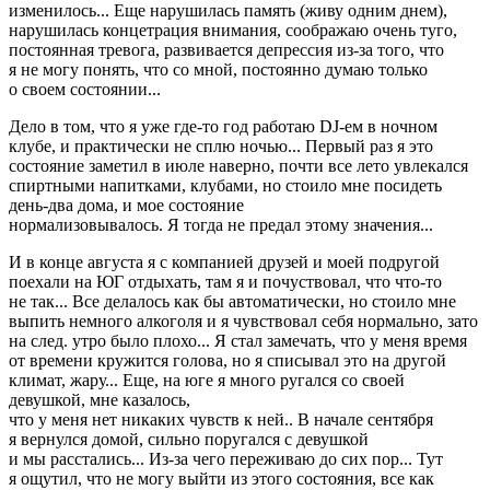
изменилось... Еще нарушилась память (живу одним днем),
нарушилась концетрация внимания, соображаю очень туго,
постоянная тревога, развивается депрессия из-за того, что
я не могу понять, что со мной, постоянно думаю только
о своем состоянии...
Дело в том, что я уже где-то год работаю DJ-ем в ночном
клубе, и практически не сплю ночью... Первый раз я это
состояние заметил в июле наверно, почти все лето увлекался
спиртными напитками, клубами, но стоило мне посидеть
день-два дома, и мое состояние
нормализовывалось. Я тогда не предал этому значения...
И в конце августа я с компанией друзей и моей подругой
поехали на ЮГ отдыхать, там я и почуствовал, что что-то
не так... Все делалось как бы автоматически, но стоило мне
выпить немного алкоголя и я чувствовал себя нормально, зато
на след. утро было плохо... Я стал замечать, что у меня время
от времени кружится голова, но я списывал это на другой
климат, жару... Еще, на юге я много ругался со своей
девушкой, мне казалось,
что у меня нет никаких чувств к ней.. В начале сентября
я вернулся домой, сильно поругался с девушкой
и мы расстались... Из-за чего переживаю до сих пор... Тут
я ощутил, что не могу выйти из этого состояния, все как