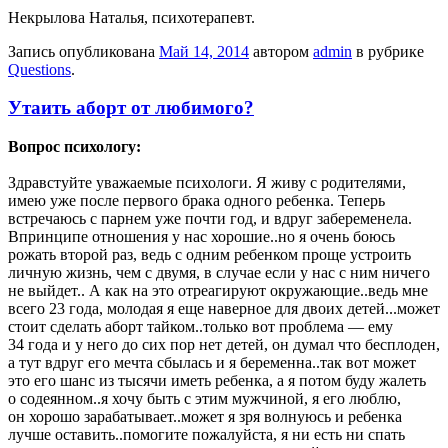
Некрылова Наталья, психотерапевт.
Запись опубликована
Май 14, 2014
автором
admin
в рубрике
Questions
.
Утаить аборт от любимого?
Вопрос психологу:
Здравстуйте уважаемые психологи. Я живу с родителями,
имею уже после первого брака одного ребенка. Теперь
встречаюсь с парнем уже почти год, и вдруг забеременела.
Впринципе отношения у нас хорошие..но я очень боюсь
рожать второй раз, ведь с одним ребенком проще устроить
личную жизнь, чем с двумя, в случае если у нас с ним ничего
не выйдет.. А как на это отреагируют окружающие..ведь мне
всего 23 года, молодая я еще наверное для двоих детей...может
стоит сделать аборт тайком..только вот проблема — ему
34 года и у него до сих пор нет детей, он думал что бесплоден,
а тут вдруг его мечта сбылась и я беременна..так вот может
это его шанс из тысячи иметь ребенка, а я потом буду жалеть
о содеянном..я хочу быть с этим мужчиной, я его люблю,
он хорошо зарабатывает..может я зря волнуюсь и ребенка
лучше оставить..помогите пожалуйста, я ни есть ни спать