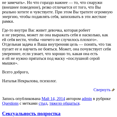
не замечать». Но что гораздо важнее — то, что снаружи
(внешнее поведение), резко отличается от того, что Вы
реально хотите и чувствуете. При этом Вы тратите огромную
энергию, чтобы подавлять себя, запихивать в эти жесткие
рамки.
Где-то внутри Вас живет девочка, которая робеет
и не уверена, может ли она выражать себя и насколько, как
ей себя вести, чтобы «ничего не случилось плохого».
Отдельная задача и Ваша внутренняя цель — понять, что так
пугает ее и научить не бояться. Может, она почувствует себя
увереннее, если узнает, что хорошо то, какая она есть
и ей не нужно прятаться под маску «послушной серой
мышки».
Всего доброго,
Наталья Некрылова, психолог.
Свернуть
Запись опубликована
Май 14, 2014
автором
admin
в рубрике
Questions
с метками
стыд
,
тяжело общаться
.
Сексуальность подростка