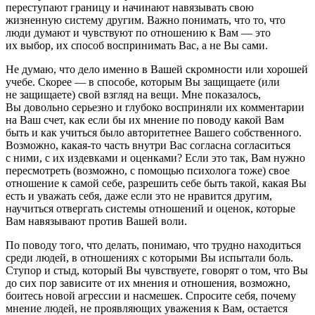
переступают границу и начинают навязывать свою
жизненную систему другим. Важно понимать, что то, что
люди думают и чувствуют по отношению к Вам — это
их выбор, их способ воспринимать Вас, а не Вы сами.
Не думаю, что дело именно в Вашей скромности или хорошей
учебе. Скорее — в способе, которым Вы защищаете (или
не защищаете) свой взгляд на вещи. Мне показалось,
Вы довольно серьезно и глубоко восприняли их комментарии
на Ваш счет, как если бы их мнение по поводу какой Вам
быть и как учиться было авторитетнее Вашего собственного.
Возможно, какая-то часть внутри Вас согласна согласиться
с ними, с их издевками и оценками? Если это так, Вам нужно
пересмотреть (возможно, с помощью психолога тоже) свое
отношение к самой себе, разрешить себе быть такой, какая Вы
есть и уважать себя, даже если это не нравится другим,
научиться отвергать системы отношений и оценок, которые
Вам навязывают против Вашей воли.
По поводу того, что делать, понимаю, что трудно находиться
среди людей, в отношениях с которыми Вы испытали боль.
Ступор и стыд, который Вы чувствуете, говорят о том, что Вы
до сих пор зависите от их мнения и отношения, возможно,
боитесь новой агрессии и насмешек. Спросите себя, почему
мнение людей, не проявляющих уважения к Вам, остается