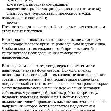
— ком в груди, затрудненное дыхание;
— нарушение терморегуляции (чувство жара или холода);
— спазм сосудов (бледность или мраморность кожи,
пульсация в голове и т.п.);
— дрожь;
Помимо этого развивается озабоченность своим состоянием,
страх новых приступов.
Важно знать, не является ли данное состояние следствием
симпатоадреналового криза на фоне аденомы надпочечника.
Чтобы исключить возможность этой причины сделайте
ультразвуковое исследование или томографию
надпочечников.
Если проблема не в этом, тогда, вероятно, имеет место
паническая атака на фоне невроза. Психологическая
подоплека этих состояний — вытесненные психологические
травмы и переживания. Паническим атакам подвержены
люди с высокой степенью эмоционального контроля, которые
могут подавлять эмоциональные переживания, заставлять
себя волевым усилием действовать, работать через силу,
подавлять чувства на людях и т.д. Систематическое
подавление эмоций приводит к накоплению эмоционального
напряжения, которое может прорваться под действием
малейшего стресса и даже без видимых причин в виде