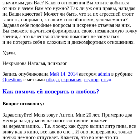
значимым для Вас? Какого отношения Вы хотите добиться
от них и зачем Вам это нужно? Так ли уж они правы, нападая
на Ваши качества? Может ли быть, что за их агрессией стоит
зависть, например, к вашим способностям, успеваемости?
Задавая себе подобные вопросы и искренне отвечая на них,
Вы сможете научиться формировать свою, независимую точку
зрения, а это качество отлично помогает не запутаться
и не потерять себя в сложных и дискомфортных отношениях.
Удачи,
Некрылова Наталья, психолог
Запись опубликована
Май 14, 2014
автором
admin
в рубрике
Questions
с метками
обида
,
скромная
,
ступор
,
стыд
.
Как помочь ей поверить в любовь?
Вопрос психологу:
Здравствуйте! Меня зовут Антон. Мне 20 лет. Примерно два
месяца назад у меня началось состояние похожее
на дереализацию... Т.е. я хожу, как будто выпил литр пива, все
вижу как в кино, все как во сне... И оно непрерывно, только
ночью немного отпускает. Кажется, что во мне что-то