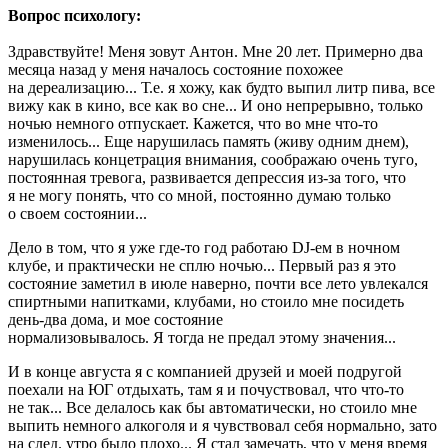
Вопрос психологу:
Здравствуйте! Меня зовут Антон. Мне 20 лет. Примерно два
месяца назад у меня началось состояние похожее
на дереализацию... Т.е. я хожу, как будто выпил литр пива, все
вижу как в кино, все как во сне... И оно непрерывно, только
ночью немного отпускает. Кажется, что во мне что-то
изменилось... Еще нарушилась память (живу одним днем),
нарушилась концетрация внимания, соображаю очень туго,
постоянная тревога, развивается депрессия из-за того, что
я не могу понять, что со мной, постоянно думаю только
о своем состоянии...
Дело в том, что я уже где-то год работаю DJ-ем в ночном
клубе, и практически не сплю ночью... Первый раз я это
состояние заметил в июле наверно, почти все лето увлекался
спиртными напитками, клубами, но стоило мне посидеть
день-два дома, и мое состояние
нормализовывалось. Я тогда не предал этому значения...
И в конце августа я с компанией друзей и моей подругой
поехали на ЮГ отдыхать, там я и почуствовал, что что-то
не так... Все делалось как бы автоматически, но стоило мне
выпить немного алкоголя и я чувствовал себя нормально, зато
на след. утро было плохо... Я стал замечать, что у меня время