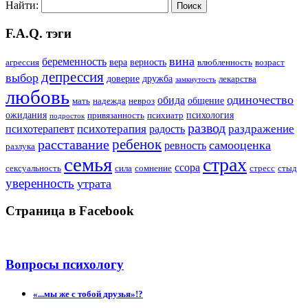
Найти:
F.A.Q. тэги
вина
беременность
вера
верность
агрессия
влюбленность
возраст
депрессия
выбор
доверие
дружба
лекарства
замкнутость
любовь
одиночество
обида
общение
мать
надежда
невроз
ожидания
психология
привязанность
психиатр
подросток
развод
психотерапия
раздражение
психотерапевт
радость
ребенок
расставание
самооценка
ревность
разлука
семья
страх
ссора
сексуальность
сила
сомнение
стресс
стыд
уверенность
утрата
Страница в Facebook
Вопросы психологу
«...мы же с тобой друзья»!?