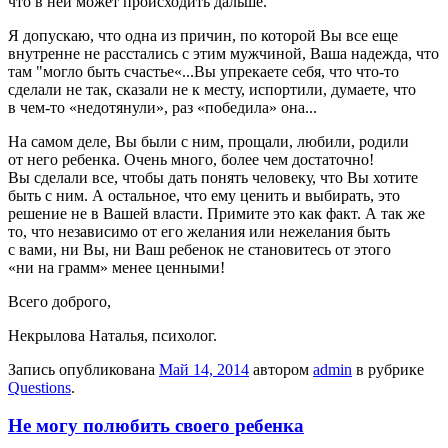
что в ней может происходить дальше.
Я допускаю, что одна из причин, по которой Вы все еще
внутренне не расстались с этим мужчиной, Ваша надежда, что
там "могло быть счастье«...Вы упрекаете себя, что что-то
сделали не так, сказали не к месту, испортили, думаете, что
в чем-то «недотянули», раз «победила» она...
На самом деле, Вы были с ним, прощали, любили, родили
от него ребенка. Очень много, более чем достаточно!
Вы сделали все, чтобы дать понять человеку, что Вы хотите
быть с ним. А остальное, что ему ценить и выбирать, это
решение не в Вашей власти. Примите это как факт. А так же
то, что независимо от его желания или нежелания быть
с вами, ни Вы, ни Ваш ребенок не становитесь от этого
«ни на грамм» менее ценными!
Всего доброго,
Некрылова Наталья, психолог.
Запись опубликована
Май 14, 2014
автором
admin
в рубрике
Questions
.
Не могу полюбить своего ребенка