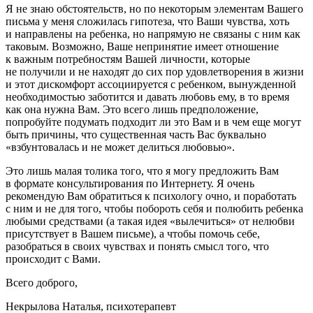
Я не знаю обстоятельств, но по некоторым элементам Вашего
письма у меня сложилась гипотеза, что Ваши чувства, хоть
и направлены на ребенка, но напрямую не связаны с ним как
таковым. Возможно, Ваше непринятие имеет отношение
к важным потребностям Вашей личности, которые
не получили и не находят до сих пор удовлетворения в жизни
и этот дискомфорт ассоциируется с ребенком, вынужденной
необходимостью заботится и давать любовь ему, в то время
как она нужна Вам. Это всего лишь предположение,
попробуйте подумать подходит ли это Вам и в чем еще могут
быть причины, что существенная часть Вас буквально
«взбунтовалась и не может делиться любовью».
Это лишь малая толика того, что я могу предложить Вам
в формате консультирования по Интернету. Я очень
рекомендую Вам обратиться к психологу очно, и поработать
с ним и не для того, чтобы побороть себя и полюбить ребенка
любыми средствами (а такая идея «вылечиться» от нелюбви
присутствует в Вашем письме), а чтобы помочь себе,
разобраться в своих чувствах и понять смысл того, что
происходит с Вами.
Всего доброго,
Некрылова Наталья, психотерапевт