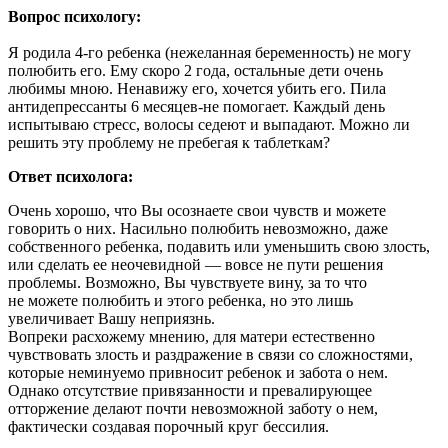
Вопрос психологу:
Я родила 4-го ребенка (нежеланная беременность) не могу
полюбить его. Ему скоро 2 года, остальные дети очень
любимы мною. Ненавижу его, хочется убить его. Пила
антидепрессанты 6 месяцев-не помогает. Каждый день
испытываю стресс, волосы седеют и выпадают. Можно ли
решить эту проблему не пребегая к таблеткам?
Ответ психолога:
Очень хорошо, что Вы осознаете свои чувств и можете
говорить о них. Насильно полюбить невозможно, даже
собственного ребенка, подавить или уменьшить свою злость,
или сделать ее неочевидной — вовсе не пути решения
проблемы. Возможно, Вы чувствуете вину, за то что
не можете полюбить и этого ребенка, но это лишь
увеличивает Вашу неприязнь.
Вопреки расхожему мнению, для матери естественно
чувствовать злость и раздражение в связи со сложностями,
которые неминуемо привносит ребенок и забота о нем.
Однако отсутствие привязанности и превалирующее
отторжение делают почти невозможной заботу о нем,
фактически создавая порочный круг бессилия.