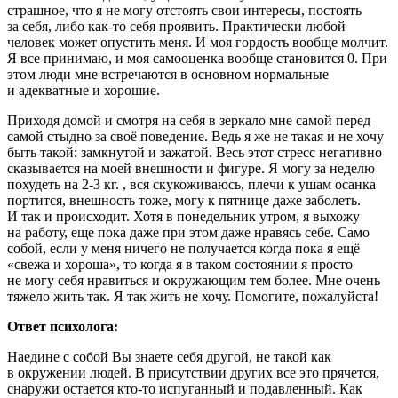
страшное, что я не могу отстоять свои интересы, постоять
за себя, либо как-то себя проявить. Практически любой
человек может опустить меня. И моя гордость вообще молчит.
Я все принимаю, и моя самооценка вообще становится 0. При
этом люди мне встречаются в основном нормальные
и адекватные и хорошие.
Приходя домой и смотря на себя в зеркало мне самой перед
самой стыдно за своё поведение. Ведь я же не такая и не хочу
быть такой: замкнутой и зажатой. Весь этот стресс негативно
сказывается на моей внешности и фигуре. Я могу за неделю
похудеть на 2-3 кг. , вся скукоживаюсь, плечи к ушам осанка
портится, внешность тоже, могу к пятнице даже заболеть.
И так и происходит. Хотя в понедельник утром, я выхожу
на работу, еще пока даже при этом даже нравясь себе. Само
собой, если у меня ничего не получается когда пока я ещё
«свежа и хороша», то когда я в таком состоянии я просто
не могу себя нравиться и окружающим тем более. Мне очень
тяжело жить так. Я так жить не хочу. Помогите, пожалуйста!
Ответ психолога:
Наедине с собой Вы знаете себя другой, не такой как
в окружении людей. В присутствии других все это прячется,
снаружи остается кто-то испуганный и подавленный. Как