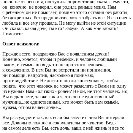
но он не от него и я, поступила опрометчиво, сказала ему это,
он, конечно, не поверил, она родила раньше меня). Нам
с ребенком он не помогает, помимо этого оставил без работы,
без декретных, без предприятия, хотел забрать все. Я его очень
любила и все ему прощала. Не могу выйти из этой ситуации.
Он сказал: какая дочь, ты кто? Забудь. А как мне забыть?
Помогите.
Ответ психолога:
Прежде всего, поздравляю Вас с появлением дочки!
Конечно, хочется, чтобы и ребенок, и человек любимый
рядом, и семья...но ведь это не про этого человека,
к сожалению. В нем Вы не встретили ни понимания,
ни помощи, напротив, насколько я понимаю,
противодействие. Не достаточно ли «поступков», чтобы
понять, что этот человек не может разделить с Вами ни одну
из нужных Вам «близких» ролей? Не он, не этот человек. Но,
Вы ведь знаете, также как и я, что он не единственный
мужчина...не единственный, кто может быть вам семьей,
мужем, отцом вашей дочке...
Вы рассуждаете так, как если бы вместе с ним Вы потеряли
все. Довольно ложное и сокрушительное чувство. Ведь
на самом деле есть Вы, есть дочь, ваша с ней жизнь и все то,