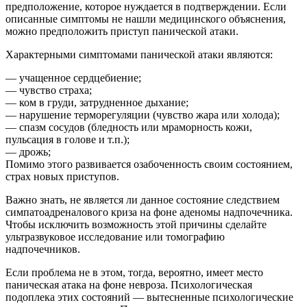
предположение, которое нуждается в подтверждении. Если
описанные симптомы не нашли медицинского объяснения,
можно предположить приступ панической атаки.
Характерными симптомами панической атаки являются:
— учащенное сердцебиение;
— чувство страха;
— ком в груди, затрудненное дыхание;
— нарушение терморегуляции (чувство жара или холода);
— спазм сосудов (бледность или мраморность кожи,
пульсация в голове и т.п.);
— дрожь;
Помимо этого развивается озабоченность своим состоянием,
страх новых приступов.
Важно знать, не является ли данное состояние следствием
симпатоадреналового криза на фоне аденомы надпочечника.
Чтобы исключить возможность этой причины сделайте
ультразвуковое исследование или томографию
надпочечников.
Если проблема не в этом, тогда, вероятно, имеет место
паническая атака на фоне невроза. Психологическая
подоплека этих состояний — вытесненные психологические