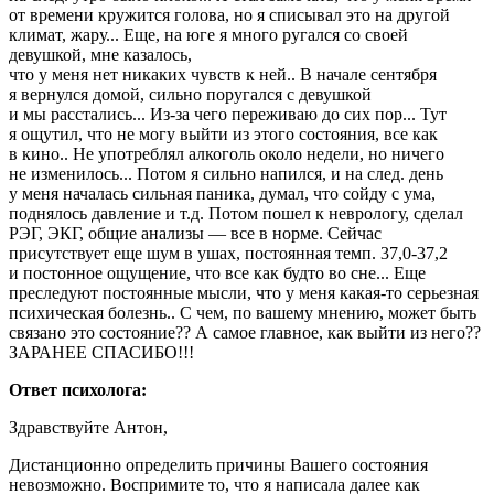
от времени кружится голова, но я списывал это на другой
климат, жару... Еще, на юге я много ругался со своей
девушкой, мне казалось,
что у меня нет никаких чувств к ней.. В начале сентября
я вернулся домой, сильно поругался с девушкой
и мы расстались... Из-за чего переживаю до сих пор... Тут
я ощутил, что не могу выйти из этого состояния, все как
в кино.. Не употреблял алкоголь около недели, но ничего
не изменилось... Потом я сильно напился, и на след. день
у меня началась сильная паника, думал, что сойду с ума,
поднялось давление и т.д. Потом пошел к неврологу, сделал
РЭГ, ЭКГ, общие анализы — все в норме. Сейчас
присутствует еще шум в ушах, постоянная темп. 37,0-37,2
и постонное ощущение, что все как будто во сне... Еще
преследуют постоянные мысли, что у меня какая-то серьезная
психическая болезнь.. С чем, по вашему мнению, может быть
связано это состояние?? А самое главное, как выйти из него??
ЗАРАНЕЕ СПАСИБО!!!
Ответ психолога:
Здравствуйте Антон,
Дистанционно определить причины Вашего состояния
невозможно. Воспримите то, что я написала далее как