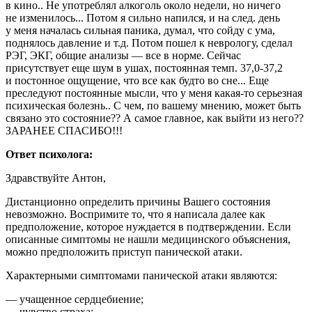
в кино.. Не употреблял алкоголь около недели, но ничего
не изменилось... Потом я сильно напился, и на след. день
у меня началась сильная паника, думал, что сойду с ума,
поднялось давление и т.д. Потом пошел к неврологу, сделал
РЭГ, ЭКГ, общие анализы — все в норме. Сейчас
присутствует еще шум в ушах, постоянная темп. 37,0-37,2
и постонное ощущение, что все как будто во сне... Еще
преследуют постоянные мысли, что у меня какая-то серьезная
психическая болезнь.. С чем, по вашему мнению, может быть
связано это состояние?? А самое главное, как выйти из него??
ЗАРАНЕЕ СПАСИБО!!!
Ответ психолога:
Здравствуйте Антон,
Дистанционно определить причины Вашего состояния
невозможно. Воспримите то, что я написала далее как
предположение, которое нуждается в подтверждении. Если
описанные симптомы не нашли медицинского объяснения,
можно предположить приступ панической атаки.
Характерными симптомами панической атаки являются:
— учащенное сердцебиение;
— чувство страха;