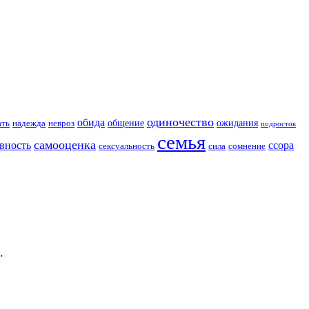
одиночество
обида
общение
ожидания
ать
надежда
невроз
подросток
семья
самооценка
вность
ссора
сексуальность
сила
сомнение
…