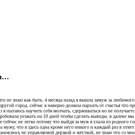
ся…
о не знаю как быть. 4 месяца назад я вышла замуж за любимого 
в другой город. сейчас я наверно должна пархать от счастья что п
з я пытаюсь научить себя молчать, сдерживаться но не получает
 пробовала уезжать на 10 дней чтобы сделать выводы. в далеке мы
 сейчас не легко потому что выйдя за муж я ухала из родного гор
ла мужу, что я здесь одна кроме него никого и каждый раз в отв
тановлюсь не управляемой дерзкой и жёсткой, не знаю что со мной