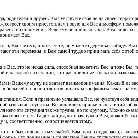
а, родителей и друзей, Вы чувствуете себя не на своей террито
уж согреет своим присутствием новую для Вас атмосферу, помо
авенство положения. Ведь ему не пришлось, как Вам лишиться вс
 понимает Вас.
ого, Вы злитесь, протестуете, не можете сдерживать обиду. Вы с
гают эти перемены, и Вам самой трудно принимать себя с этой с
 в Вас, это не некая сила, способная захватить Вас, а тоже Вы, т
й и ласковой в ситуации, которая причиняет боль или раздражае
Вам и Вашему мужу не хватает взаимопонимания. Каждый из вас о
то в большей степени ответственность за конфликты лежит на му
дистанция. Если я правильно услышала Вас, не чувствуя себя з
и образовались пустоты, Вы лишились привычных занятий, обще
я него эта ситуация так же трудна, но по-другому. Можно сказат
а практически нет. Та дистанция, которая нужна Вам, может быт
 и, соответственно, сопротивляется этому.
хотите быть или казаться слабой. Вам нужна поддержка, а знач
акой форме, что понимание и сочувствие Вашим трудностям стано