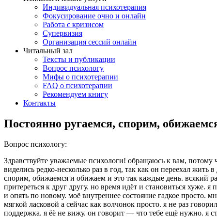
Индивидуальная психотерапия
Фокусирование очно и онлайн
Работа с кризисом
Супервизия
Организация сессий онлайн
Читальный зал
Тексты и публикации
Вопрос психологу
Мифы о психотерапии
FAQ о психотерапии
Рекомендуем книгу
Контакты
Постоянно ругаемся, спорим, обижаем
Вопрос психологу:
Здравствуйте уважаемые психологи! обращаюсь к вам, потому чт
виделись редко-несколько раз в год, так как он переехал жить 
спорим, обижаемся и обижаем и это так каждые день. всякий ра
притереться к друг другу. но время идёт и становиться хуже. я
и опять по новому. моё внутреннее состояние гадкое просто. мне
мягкой ласковой а сейчас как волчонок просто. я не раз говори
поддержка. я ёё не вижу. он говорит — что тебе ещё нужно. я с