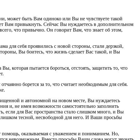
рии, может быть Вам одиноко или Вы не чувствуете такой
жет Вам привыкнуть. Сейчас Вы нуждаетесь в дополнительном
его, что привычно. Он говорит Вам, что знает об этом,
ама для себя проявились с новой стороны, стали дерзкой,
тороны, Вы боитесь, что жизнь сделает Вас такой, и Вы
а Вы, которая пытается бороться, отстоять, защитить то, что
т.
тчаянно борется за то, что считает необходимым для себя.
же.
ащищенной и автономной на новом месте, Вы нуждаетесь
ния и, не имея возможности самостоятельно заполнить
ь, если для Вас пространства стало слишком много, и Вы
ь слишком тесной, несвободной для него. И Ваши просьбы
ит помощь, оказываемая с уважением и пониманием. Но,
вится невозможным. Вместо просьбы Ваши слова могут звучать