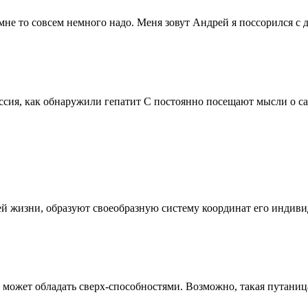
мне то совсем немного надо. Меня зовут Андрей я поссорился с
ессия, как обнаружили гепатит С постоянно посещают мысли о с
воей жизни, образуют своеобразную систему координат его инд
ог может обладать сверх-способностями. Возможно, такая путани