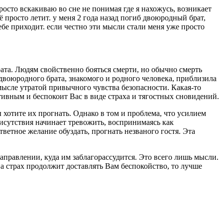
росто вскакиваю во сне не понимая где я нахожусь, возникает
ё просто летит. у меня 2 года назад погиб двоюродный брат,
себе приходит. если честно эти мысли стали меня уже просто
ата. Людям свойственно бояться смерти, но обычно смерть
 двоюродного брата, знакомого и родного человека, приблизила
смысле утратой привычного чувства безопасности. Какая-то
тивным и беспокоит Вас в виде страха и тягостных сновидений.
 хотите их прогнать. Однако в том и проблема, что усилием
рисутствия начинает тревожить, воспринимаясь как
тветное желание обуздать, прогнать незваного гостя. Эта
направлении, куда им заблагорассудится. Это всего лишь мысли.
а страх продолжит доставлять Вам беспокойство, то лучше