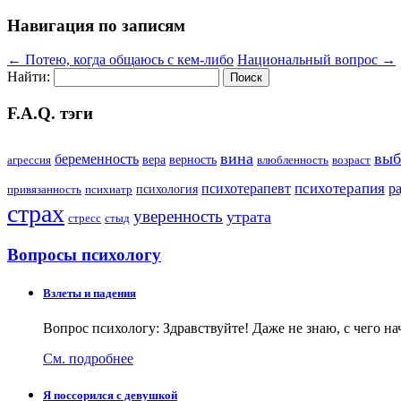
Навигация по записям
←
Потею, когда общаюсь с кем-либо
Национальный вопрос
→
Найти:
F.A.Q. тэги
вина
выб
беременность
вера
верность
агрессия
влюбленность
возраст
психотерапия
психотерапевт
р
психология
привязанность
психиатр
страх
уверенность
утрата
стресс
стыд
Вопросы психологу
Взлеты и падения
Вопрос психологу: Здравствуйте! Даже не знаю, с чего на
См. подробнее
Я поссорился с девушкой