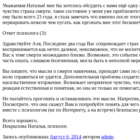
Уважаемая Наталья! мне бы хотелось обсудить с вами ещё одну 
чувство страха смерти. такое состояние у меня уже приблизител
ему было всего 23 года. я стала замечать что именно после это
нервировать нежели чем пугать. как пргонать мне этот бескон
Ответ психолога (3):
Здравствуйте Аля, Последние два года Вас сопровождает страх
воспринимается как нечто далекое, невозможное, что не коснет
Вас к теме смерти неожиданно близко. Возможно, это событие с
часть опыта, слишком болезненная, могла быть в неполной мер
Вы пишите, что мысли о смерти навязчивы, приходят сами по се
воли справиться не удается. Дополнительная проблема создаетс
насильственное вторжение. Возникает неприятное чувство, что к
реакция естественная и понятная, но она не только не помогает
Не пытайтесь прогонять и останавливать эти мысли. Напротив, 
Посмотрите, что они скажут Вам и попробуйте понять для чего
вместе с психологом (не по Интернету, а на встрече) безопасно
Всего хорошего,
Некрылова Наталья
, психолог.
Запись опубликована
Август 6, 2014
автором
admin
.