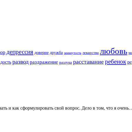
любовь
депрессия
ор
доверие
дружба
лекарства
м
замкнутость
ребенок
развод
расставание
раздражение
адость
ре
разлука
чать и как сформулировать свой вопрос. Дело в том, что я очень