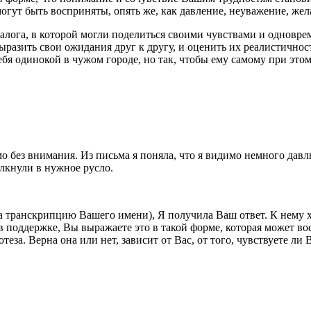
могут быть восприняты, опять же, как давление, неуважение, жел
лога, в которой могли поделиться своими чувствами и одноврем
ыразить свои ожидания друг к другу, и оценить их реалистичнос
ебя одинокой в чужом городе, но так, чтобы ему самому при это
ьмо без внимания. Из письма я поняла, что я видимо немного да
олкнули в нужное русло.
а транскрипцию Вашего имени), Я получила Ваш ответ. К нему х
в поддержке, Вы выражаете это в такой форме, которая может в
теза. Верна она или нет, зависит от Вас, от того, чувствуете л