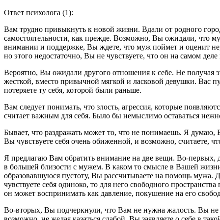
Ответ психолога (1):
Вам трудно привыкнуть к новой жизни. Вдали от родного город
самостоятельности, как прежде. Возможно, Вы ожидали, что м
внимании и поддержке, Вы ждете, что муж поймет и оценит нер
но этого недостаточно, Вы не чувствуете, что он на самом деле
Вероятно, Вы ожидали другого отношения к себе. Не получая эт
жесткой, вместо привычной мягкой и ласковой девушки. Вас пу
потеряете ту себя, которой были раньше.
Вам следует понимать, что злость, агрессия, которые появляются
считает важным для себя. Было бы немыслимо оставаться нежно
Бывает, что раздражать может то, что не понимаешь. Я думаю, 
Вы чувствуете себя очень обиженной, и возможно, считаете, ч
Я предлагаю Вам обратить внимание на две вещи. Во-первых, 
в большей близости с мужем. В каком то смысле в Вашей жизн
образовавшуюся пустоту, Вы рассчитываете на помощь мужа. Дл
чувствуете себя одиноко, то для него свободного пространств
он может воспринимать как давление, покушение на его свободу
Во-вторых, Вы подчеркнули, что Вам не нужна жалость. Вы не 
возможно, не желая казаться слабой, Вы заявляете о себе в т