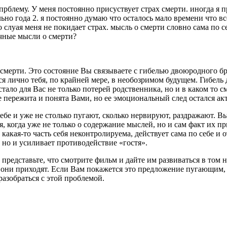
прблему. У меня постоянно присуствует страх смерти. иногда я п
ьно года 2. я постоянно думаю что осталось мало времени что вс
го слуая меня не покидает страх. мысль о смерти словно сама по 
ечные мысли о смерти?
 смерти. Это состояние Вы связываете с гибелью двоюродного бр
ся лично тебя, по крайней мере, в необозримом будущем. Гибель
тало для Вас не только потерей родственника, но и в каком то 
е пережита и понята Вами, но ее эмоциональный след остался ак
бе и уже не столько пугают, сколько нервируют, раздражают. Вы
я, когда уже не только о содержание мыслей, но и сам факт их п
акая-то часть себя неконтролируема, действует сама по себе и о
, но и усиливает противодействие «гостя».
представьте, что смотрите фильм и дайте им развиваться в том 
 они приходят. Если Вам покажется это предложение пугающим, 
 разобраться с этой проблемой.