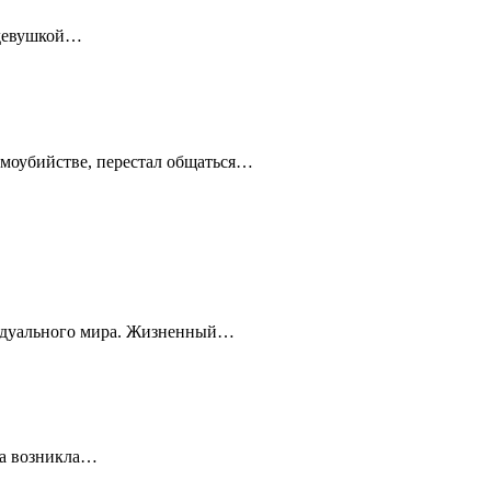
 девушкой…
амоубийстве, перестал общаться…
ивидуального мира. Жизненный…
ца возникла…