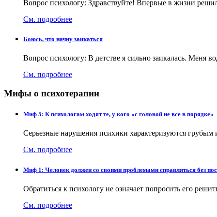
Вопрос психологу: Здравствуйте! Впервые в жизни решила
См. подробнее
Боюсь, что начну заикаться
Вопрос психологу: В детстве я сильно заикалась. Меня во
См. подробнее
Мифы о психотерапии
Миф 5: К психологам ходят те, у кого «с головой не все в порядке»
Серьезные нарушения психики характеризуются грубым и
См. подробнее
Миф 1: Человек должен со своими проблемами справляться без п
Обратиться к психологу не означает попросить его реши
См. подробнее