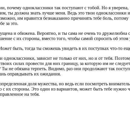
ции, почему одноклассники так поступают с тобой. Но я уверена, 
тим, ты должна знать лучше меня. Ведь это твои одноклассники 
зможно, им нравится безнаказанно причинять тебе боль, потому 
е за это.
ена и обижена. Вероятно, и ты сама не очень то дружелюбна с 
шение с их стороны, вместо того, чтобы самой спросить об этом 
 Может быть, тогда ты сможешь увидеть в их поступках что-то е
вои одноклассники, зависит не только от них, но и от тебя. Поэто
воих силах провести для них границу, за которую им не следует
 Ты не обязана терпеть. Видимо, раз они продолжают так поступ
стань оправдывать их ожидания.
пределенная доля мужества, но ведь если посмотреть внимательн
о с их стороны. Это один из вариантов, может быть тебе нужно ч
правленное на тебя.