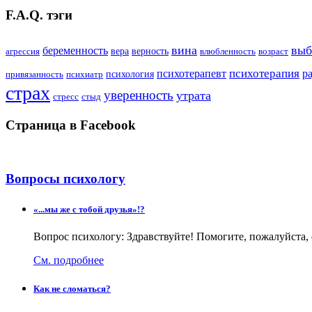
F.A.Q. тэги
вина
выб
беременность
вера
верность
агрессия
влюбленность
возраст
психотерапия
психотерапевт
р
психология
привязанность
психиатр
страх
уверенность
утрата
стресс
стыд
Страница в Facebook
Вопросы психологу
«...мы же с тобой друзья»!?
Вопрос психологу: Здравствуйте! Помогите, пожалуйста,
См. подробнее
Как не сломаться?