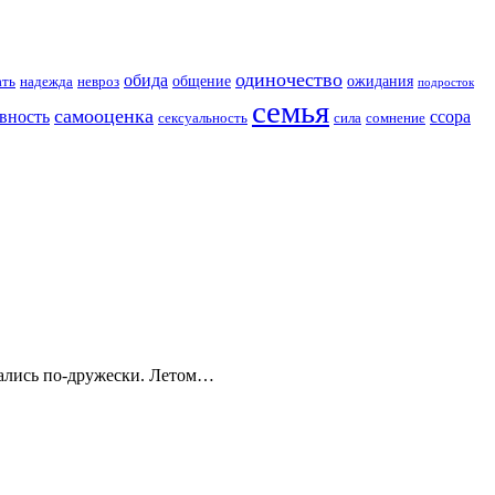
одиночество
обида
общение
ожидания
ать
надежда
невроз
подросток
семья
самооценка
вность
ссора
сексуальность
сила
сомнение
бщались по-дружески. Летом…