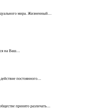
ивидуального мира. Жизненный…
тся на Ваш…
и действие постоянного…
ообществе принято различать…