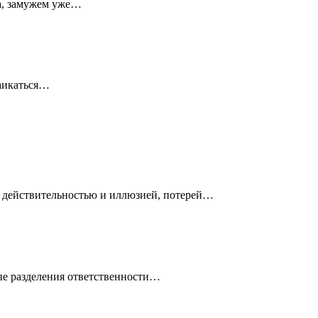
да, замужем уже…
заикаться…
у действительностью и иллюзией, потерей…
ипе разделения ответственности…