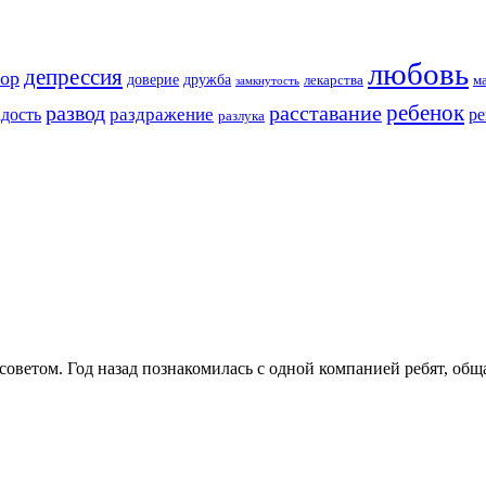
любовь
депрессия
ор
доверие
дружба
лекарства
м
замкнутость
ребенок
развод
расставание
раздражение
адость
ре
разлука
 советом. Год назад познакомилась с одной компанией ребят, о