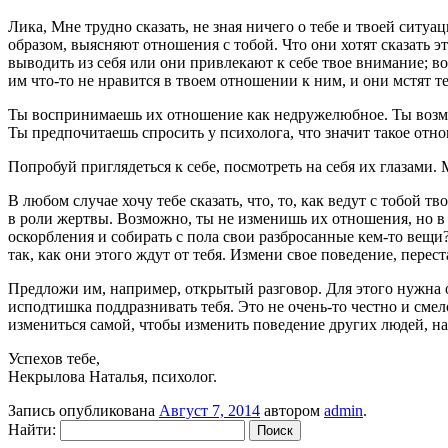
Лика, Мне трудно сказать, не зная ничего о тебе и твоей ситуа
образом, выясняют отношения с тобой. Что они хотят сказать э
выводить из себя или они привлекают к себе твое внимание; во
им что-то не нравится в твоем отношении к ним, и они мстят теб
Ты воспринимаешь их отношение как недружелюбное. Ты возмущ
Ты предпочитаешь спросить у психолога, что значит такое отно
Попробуй приглядеться к себе, посмотреть на себя их глазами.
В любом случае хочу тебе сказать, что, то, как ведут с тобой т
в роли жертвы. Возможно, ты не изменишь их отношения, но в т
оскорбления и собирать с пола свои разбросанные кем-то вещи?
так, как они этого ждут от тебя. Измени свое поведение, пере
Предложи им, например, открытый разговор. Для этого нужна о
исподтишка поддразнивать тебя. Это не очень-то честно и смел
измениться самой, чтобы изменить поведение других людей, на
Успехов тебе,
Некрылова Наталья
, психолог.
Запись опубликована
Август 7, 2014
автором
admin
.
Найти: