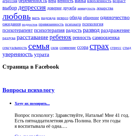
вина
беременность
вера
верность
агрессия
влюбленность
возраст
депрессия
выбор
доверие
дружба
лекарства
замкнутость
любовь
одиночество
обида
общение
мать
надежда
невроз
ожидания
психология
привязанность
психиатр
подросток
развод
психотерапия
раздражение
психотерапевт
радость
ребенок
расставание
самооценка
ревность
разлука
семья
страх
ссора
сексуальность
сила
сомнение
стресс
стыд
уверенность
утрата
Страница в Facebook
Вопросы психологу
Хочу их помирить...
Вопрос психологу: Здравствуйте, Наталья! Мне 41 год.
Есть пятнадцатилетняя дочь Полина. Все эти годы
я воспитывала её одна.…