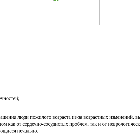
ечностей;
щения люди пожилого возраста из-за возрастных изменений, выр
дом как от сердечно-сосудистых проблем, так и от неврологичес
ающиеся печально.