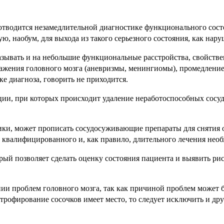
тводится незамедлительной диагностике функционального сост
 наобум, для выхода из такого серьезного состояния, как нару
азывать и на небольшие функциональные расстройства, свойствен
ажения головного мозга (аневризмы, менингиомы), промедление
е диагноза, говорить не приходится.
ии, при которых происходит удаление неработоспособных сосуд
тики, может прописать сосудосуживающие препараты для снятия
а квалифицированного и, как правило, длительного лечения нео
рый позволяет сделать оценку состояния пациента и выявить рис
ии проблем головного мозга, так как причиной проблем может б
атрофирование сосочков имеет место, то следует исключить и д