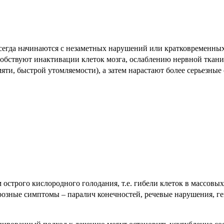
егда начинаются с незаметных нарушений или кратковременных
обствуют инактивации клеток мозга, ослаблению нервной ткани 
ти, быстрой утомляемости), а затем нарастают более серьезны
острого кислородного голодания, т.е. гибели клеток в массовы
грозные симптомы – паралич конечностей, речевые нарушения, г