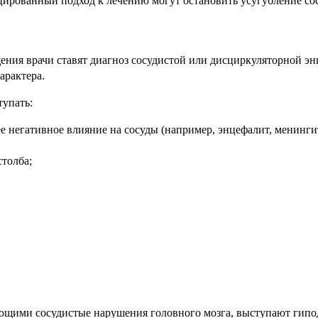
ированный подход к лечению могут остановить усугубление со
ния врачи ставят диагноз сосудистой или дисциркуляторной эн
арактера.
упать:
е негативное влияние на сосуды (например, энцефалит, менинги
толба;
ающими сосудистые нарушения головного мозга, выступают гип