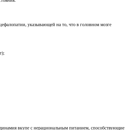
стояния.
цефалопатии, указывающей на то, что в головном мозге
т);
одинамия вкупе с нерациональным питанием, способствующие