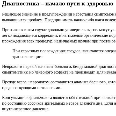
Диагностика – начало пути к здоровью
Решающее значение в предупреждении нарастания симптомов о
выявившихся проблем. Предпринимать какие-либо шаги вслепую,
Признаки в таком случае довольно универсальны, т.е. могут ук
легко поддающиеся коррекции, и на тяжелые органические пор
прохождения всех процедур, назначаемых врачом при постановк
При серьезных повреждениях сосудов назначаются операц
трансплантации.
Невролог в первый же визит больного, без детальной диагнос
симптоматику, но лечебного эффекта не производят. Для начал
Прежде всего, неврологом составляется анамнез больного, кото
предшествующими патологиями.
Консультация офтальмолога является обязательной при выявлен
по состоянию сосочков зрительных нервов глазного дна. Если 
внутричерепное давление.