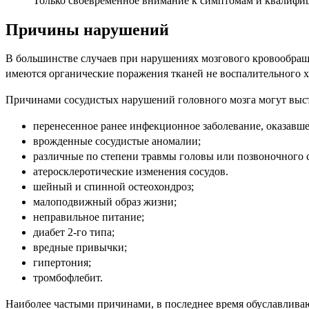
Только своевременное внимание к симптомам и квалифиц
Причины нарушений
В большинстве случаев при нарушениях мозгового кровообраще
имеются органические поражения тканей не воспалительного х
Причинами сосудистых нарушений головного мозга могут выст
перенесенное ранее инфекционное заболевание, оказавше
врожденные сосудистые аномалии;
различные по степени травмы головы или позвоночного с
атеросклеротические изменения сосудов.
шейный и спинной остеохондроз;
малоподвижный образ жизни;
неправильное питание;
диабет 2-го типа;
вредные привычки;
гипертония;
тромбофлебит.
Наиболее частыми причинами, в последнее время обуславлив