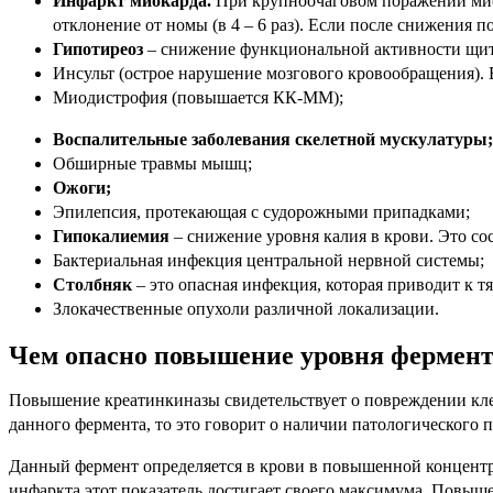
Инфаркт миокарда.
При крупноочаговом поражении миока
отклонение от номы (в 4 – 6 раз). Если после снижения 
Гипотиреоз
– снижение функциональной активности щи
Инсульт (острое нарушение мозгового кровообращения). 
Миодистрофия (повышается КК-ММ);
Воспалительные заболевания скелетной мускулатуры;
Обширные травмы мышц;
Ожоги;
Эпилепсия, протекающая с судорожными припадками;
Гипокалиемия
– снижение уровня калия в крови. Это со
Бактериальная инфекция центральной нервной системы;
Столбняк
– это опасная инфекция, которая приводит к т
Злокачественные опухоли различной локализации.
Чем опасно повышение уровня фермент
Повышение креатинкиназы свидетельствует о повреждении клет
данного фермента, то это говорит о наличии патологического п
Данный фермент определяется в крови в повышенной концентрац
инфаркта этот показатель достигает своего максимума. Повыше