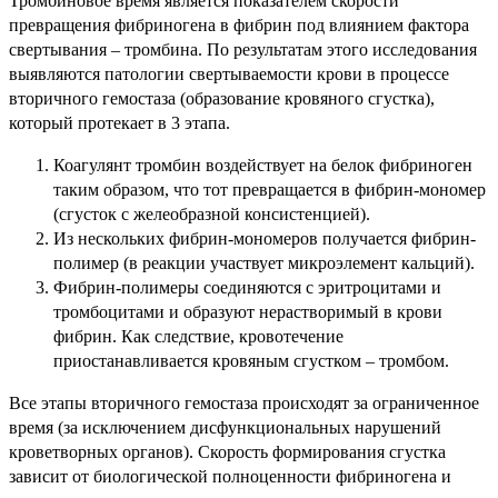
Тромбиновое время является показателем скорости
превращения фибриногена в фибрин под влиянием фактора
свертывания – тромбина. По результатам этого исследования
выявляются патологии свертываемости крови в процессе
вторичного гемостаза (образование кровяного сгустка),
который протекает в 3 этапа.
Коагулянт тромбин воздействует на белок фибриноген
таким образом, что тот превращается в фибрин-мономер
(сгусток с желеобразной консистенцией).
Из нескольких фибрин-мономеров получается фибрин-
полимер (в реакции участвует микроэлемент кальций).
Фибрин-полимеры соединяются с эритроцитами и
тромбоцитами и образуют нерастворимый в крови
фибрин. Как следствие, кровотечение
приостанавливается кровяным сгустком – тромбом.
Все этапы вторичного гемостаза происходят за ограниченное
время (за исключением дисфункциональных нарушений
кроветворных органов). Скорость формирования сгустка
зависит от биологической полноценности фибриногена и