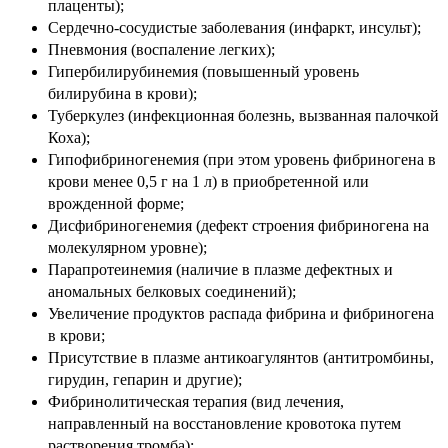
плаценты);
Сердечно-сосудистые заболевания (инфаркт, инсульт);
Пневмония (воспаление легких);
Гипербилирубинемия (повышенный уровень
билирубина в крови);
Туберкулез (инфекционная болезнь, вызванная палочкой
Коха);
Гипофибриногенемия (при этом уровень фибриногена в
крови менее 0,5 г на 1 л) в приобретенной или
врожденной форме;
Дисфибриногенемия (дефект строения фибриногена на
молекулярном уровне);
Парапротеинемия (наличие в плазме дефектных и
аномальных белковых соединений);
Увеличение продуктов распада фибрина и фибриногена
в крови;
Присутствие в плазме антикоагулянтов (антитромбины,
гирудин, гепарин и другие);
Фибринолитическая терапия (вид лечения,
направленный на восстановление кровотока путем
растворения тромба);