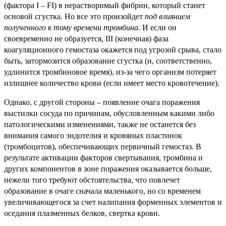
(фактора I – FI) в нерастворимый фибрин, который станет
основой сгустка. Но все это произойдет
под
влиянием
полученного к тому времени тромбина
. И если он
своевременно не образуется, III (конечная) фаза
коагуляционного гемостаза окажется под угрозой срыва, стало
быть, затормозится образование сгустка (и, соответственно,
удлинится тромбиновое время), из-за чего организм потеряет
излишнее количество крови (если имеет место кровотечение).
Однако, с другой стороны – появление очага поражения
выстилки сосуда по причинам, обусловленным какими либо
патологическими изменениями, также не останется без
внимания самого эндотелия и кровяных пластинок
(тромбоцитов), обеспечивающих первичный гемостаз. В
результате активации факторов свертывания, тромбина и
других компонентов в зоне поражения оказывается больше,
нежели того требуют обстоятельства, что повлечет
образование в очаге сначала маленького, но со временем
увеличивающегося за счет налипания форменных элементов и
оседания плазменных белков, свертка крови.