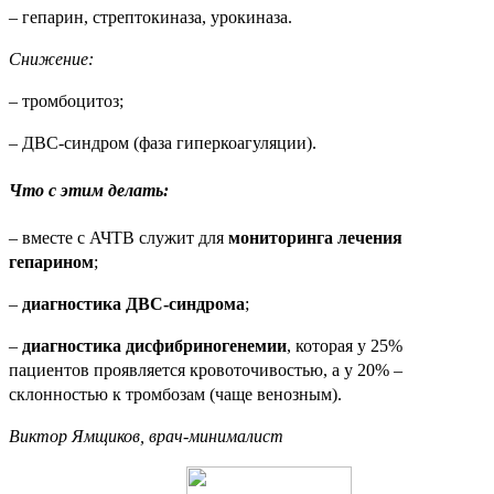
– гепарин, стрептокиназа, урокиназа.
Снижение:
– тромбоцитоз;
– ДВС-синдром (фаза гиперкоагуляции).
Что с этим делать
:
– вместе с АЧТВ служит для
мониторинга лечения
гепарином
;
–
диагностика ДВС-синдрома
;
–
диагностика дисфибриногенемии
, которая у 25%
пациентов проявляется кровоточивостью, а у 20% –
склонностью к тромбозам (чаще венозным).
Виктор Ямщиков, врач-минималист