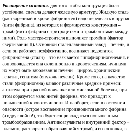
Расширение сознания
:
для того чтобы конструкция была
устойчива, сначала делают железную арматуру. Жидкую сталь
(растворенный в крови фибриноген) надо переделать в прутья
(нити фибрина), из которых и формируется конструкция –
тромб (нити фибрина с эритроцитами и тромбоцитами между
ними). Роль мастера-строителя выполняет тромбин (фактор
свертывания II). Основной сталеплавильный завод – печень, и
если он работает неэффективно, возникает недостаток
фибриногена (стали) – это называется гипофибриногенемия, и
сопровождается она склонностью к кровотечениям. ичинами
их могут быть заболевания печени – цирроз, хронический
гепатит, гепатома (опухоль печени). Кроме того, на качество
стали (фибриногена) влияют различные вредные примеси:
антитела при красной волчанке или миеломной болезни, при
этом образуется мало нитей фибрина, что приводит к
повышенной кровоточивости. И наоборот, если в состоянии
опасности (острое воспаление) производится много фибрина
(а вдруг война!), это будет сопровождаться повышенным
тромбообразованием. Антикоагулянты и внутренний фактор –
плазмин, растворяют образовавшийся тромб, а его осколки, в