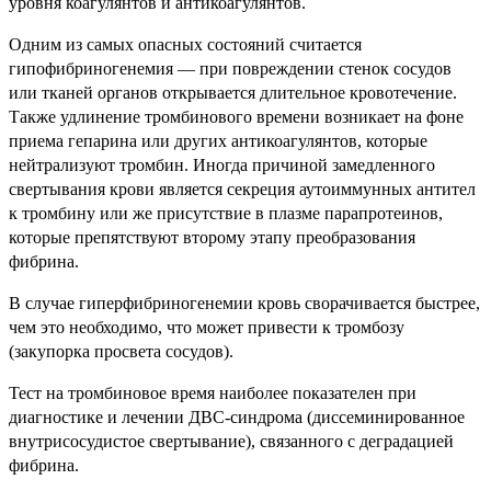
уровня коагулянтов и антикоагулянтов.
Одним из самых опасных состояний считается
гипофибриногенемия — при повреждении стенок сосудов
или тканей органов открывается длительное кровотечение.
Также удлинение тромбинового времени возникает на фоне
приема гепарина или других антикоагулянтов, которые
нейтрализуют тромбин. Иногда причиной замедленного
свертывания крови является секреция аутоиммунных антител
к тромбину или же присутствие в плазме парапротеинов,
которые препятствуют второму этапу преобразования
фибрина.
В случае гиперфибриногенемии кровь сворачивается быстрее,
чем это необходимо, что может привести к тромбозу
(закупорка просвета сосудов).
Тест на тромбиновое время наиболее показателен при
диагностике и лечении ДВС-синдрома (диссеминированное
внутрисосудистое свертывание), связанного с деградацией
фибрина.