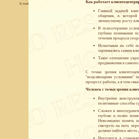
Как работает клиентоцентри
E-mail:
Главной задачей кли
общения, в которой
личностному росту кли
В психотерапии услов
глубина понимания п
течения процесса сохр
Испытывая на себе по
оценивались самим кли
Такое отношение укреп
продвижения в самопо
С точки зрения клиентоцен
"исцеляющими условиями" пс
процессе работы, а в том смы
Человек с точки зрения кли
Внутренне конструкти
позитивные способы су
Сложен и многогранен
глубоко и полно поня
Невозможно понять на
смотреть на него чер
должно найтись место 
Находится в становле