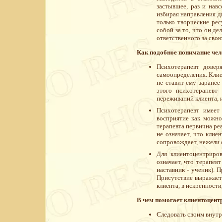
застывшее, раз и нав
избирая направления д
только творческие рес
собой за то, что он де
ответственного за сво
Как подобное понимание чел
Психотерапевт довер
самоопределения. Клие
не ставит ему заране
этого психотерапевт
переживаний клиента, 
Психотерапевт имеет
восприятие как можно
терапевта первична ре
не означает, что клие
сопровождает, нежели 
Для клиентоцентриров
означает, что терапев
наставник - ученик). 
Присутствие выражаетс
клиента, в искренности
В чем помогает клиентоцент
Следовать своим внутр