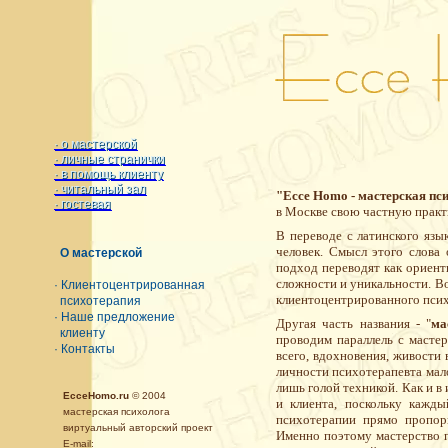
· о мастерской
· о мастерской
· личные странички
· личные странички
· в помощь клиенту
· в помощь клиенту
· читальный зал
· читальный зал
"Ecce Homo - мастерская пс
· гостевая
· гостевая
в Москве свою частную практ
В переводе с латинского яз
человек. Смысл этого слова
О мастерской
подход переводят как ориенти
сложности и уникальности. Во
· Клиентоцентрированная
клиентоцентрированного псих
психотерапия
· Наше предложение
Другая часть названия - "
ма
клиенту
проводим параллель с мастер
· Контакты
всего, вдохновения, живости
личности психотерапевта мало
лишь голой техникой. Как и 
EcceHomo.ru
© 2004
и клиента, поскольку кажд
мастерская психолога
психотерапии прямо пропорц
виртуальный авторский проект
Именно поэтому мастерство п
E-mail: