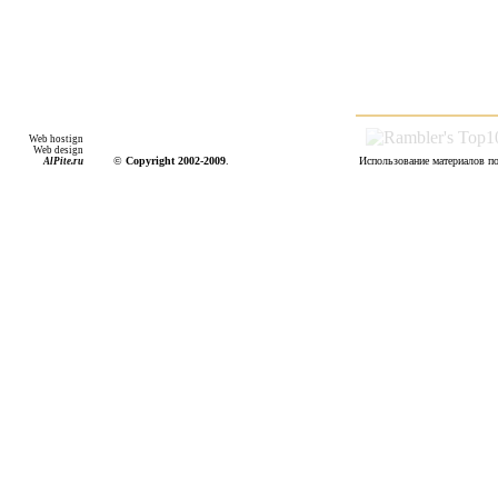
Web hostign
Web design
©
Copyright 2002-2009
.
Использование материалов по
AlPite.ru